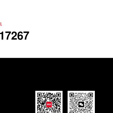
线
17267