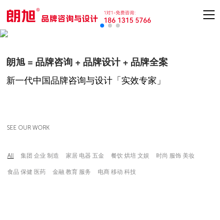
朗旭 = 品牌咨询 + 品牌设计 + 品牌全案
新一代中国品牌咨询与设计「实效专家」
SEE OUR WORK
集团 企业 制造
家居 电器 五金
餐饮 烘培 文娱
时尚 服饰 美妆
All
食品 保健 医药
金融 教育 服务
电商 移动 科技